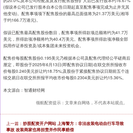
的20.0%;及本公司经配发及发行配售股份扩大后已发行股本约16.67%
(假设本公司已发行股本自本公告日期起直至配售事项完成为止并无其
他变动)。配售事项项下配售股份的最高总面值将为21.37万美元(相等
于约166.7万港元)。
假设已配售最高配售股份数目，配售事项所得款项总额将约为41.7万
美元，所得款项净额将约为40.4万美元。配售事项所得款项净额全部
拟用作证券投资及/或本集团未来投资机会。
配售价每股配售股份0.195美元乃根据本公司及配售代理经公平磋商后
厘定，即股份于2025年6月13日(即配售协议日期)在联交所所报收市
价每股0.240美元折让约18.75%;及股份于紧接配售协议日期前五个连
续交易日在联交所所报平均收市价每股0.2304美元折让约15.36%。
本文源自：智通财经网
领航配资提示：文章来自网络，不代表本站观点。
上一篇：
炒股配资开户网站 上海警方：非法改装电动自行车导致
事故 改装商家也将担责并作民事赔偿